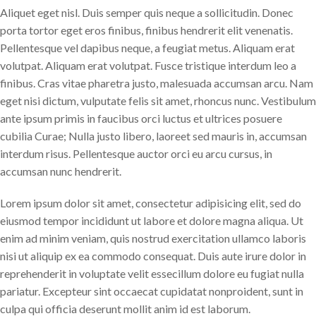
Aliquet eget nisl. Duis semper quis neque a sollicitudin. Donec
porta tortor eget eros finibus, finibus hendrerit elit venenatis.
Pellentesque vel dapibus neque, a feugiat metus. Aliquam erat
volutpat. Aliquam erat volutpat. Fusce tristique interdum leo a
finibus. Cras vitae pharetra justo, malesuada accumsan arcu. Nam
eget nisi dictum, vulputate felis sit amet, rhoncus nunc. Vestibulum
ante ipsum primis in faucibus orci luctus et ultrices posuere
cubilia Curae; Nulla justo libero, laoreet sed mauris in, accumsan
interdum risus. Pellentesque auctor orci eu arcu cursus, in
accumsan nunc hendrerit.
Lorem ipsum dolor sit amet, consectetur adipisicing elit, sed do
eiusmod tempor incididunt ut labore et dolore magna aliqua. Ut
enim ad minim veniam, quis nostrud exercitation ullamco laboris
nisi ut aliquip ex ea commodo consequat. Duis aute irure dolor in
reprehenderit in voluptate velit essecillum dolore eu fugiat nulla
pariatur. Excepteur sint occaecat cupidatat nonproident, sunt in
culpa qui officia deserunt mollit anim id est laborum.