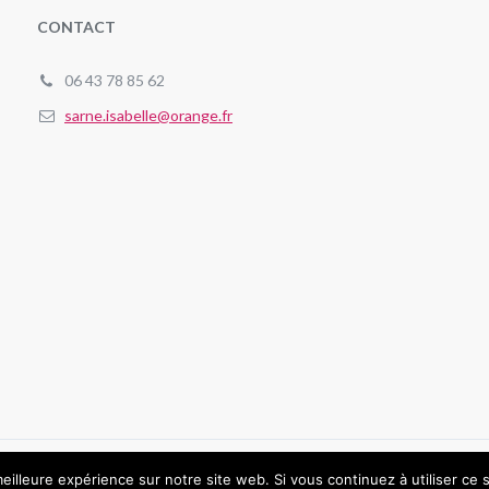
CONTACT
06 43 78 85 62
sarne.isabelle@orange.fr
eilleure expérience sur notre site web. Si vous continuez à utiliser ce
Politique de confidentialité
Mentions légales