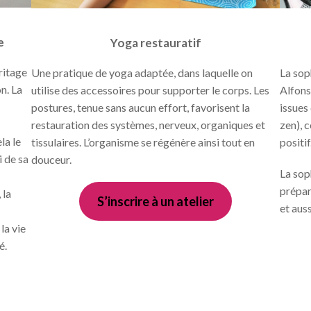
e
Yoga restauratif
ritage
Une pratique de yoga adaptée, dans laquelle on
La sop
n. La
utilise des accessoires pour supporter le corps. Les
Alfons
postures, tenue sans aucun effort, favorisent la
issues
restauration des systèmes, nerveux, organiques et
zen), 
la le
tissulaires. L’organisme se régénère ainsi tout en
positif
i de sa
douceur.
La sop
prépar
 la
S’inscrire à un atelier
et aus
la vie
é.